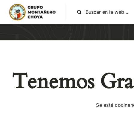
Skip
Search
to
for:
content
Tenemos Gran
Se está cocinan